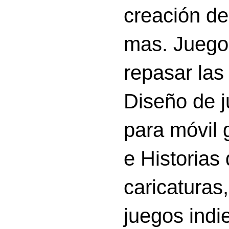
creación d
mas. Juego
repasar las 
Diseño de 
para móvil g
e Historias
caricatura
juegos indi