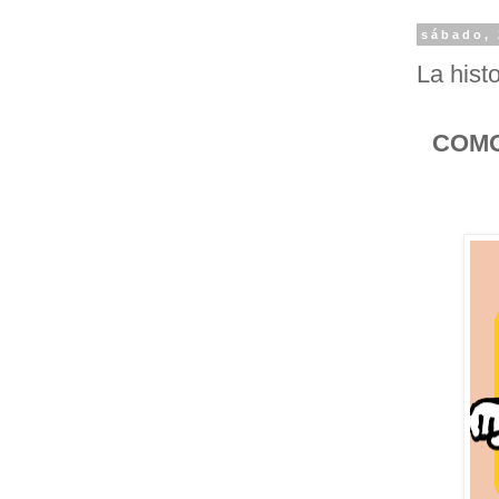
sábado, 
La hist
COMO