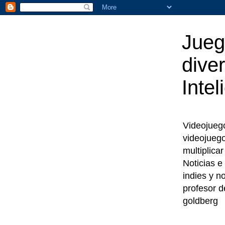
Jueg
diver
Intel
Videojuegos
videojueg
multiplica
Noticias e
indies y n
profesor d
goldberg