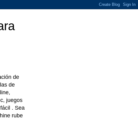
ara
eación de
las de
line,
c, juegos
ácil . Sea
chine rube