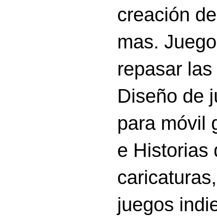
creación d
mas. Juego
repasar las 
Diseño de 
para móvil g
e Historias
caricatura
juegos indi