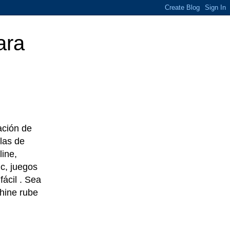
ara
eación de
las de
line,
c, juegos
ácil . Sea
chine rube