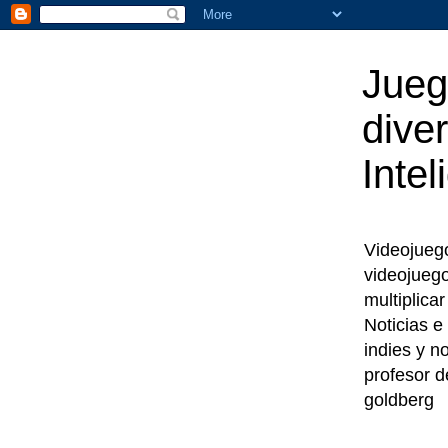
Jueg
diver
Intel
Videojuegos
videojueg
multiplica
Noticias e
indies y n
profesor d
goldberg