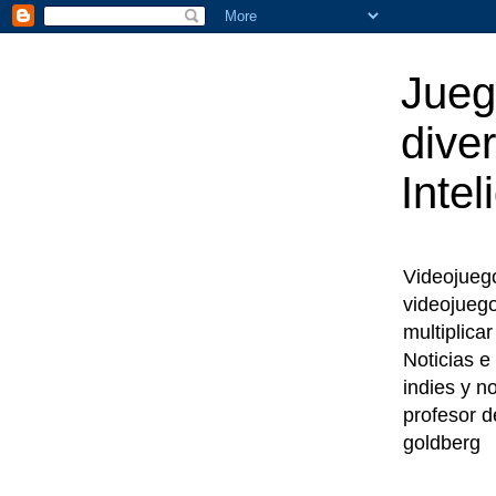
Jueg
diver
Intel
Videojuegos
videojueg
multiplica
Noticias e
indies y n
profesor d
goldberg