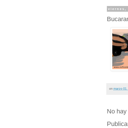
viernes,
Bucara
on
marzo 01,
No hay 
Publica