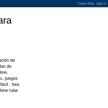
ara
eación de
las de
line,
c, juegos
ácil . Sea
chine rube