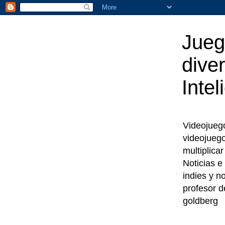
Jueg
diver
Intel
Videojuegos
videojueg
multiplica
Noticias e
indies y n
profesor d
goldberg