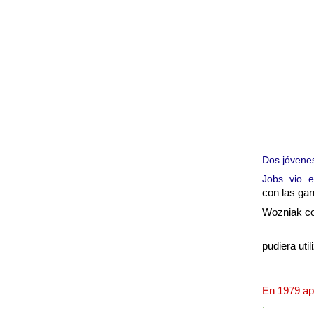
Dos jóvenes
Jobs vio e
con las gan
Wozniak co
pudiera uti
En 1979 app
.