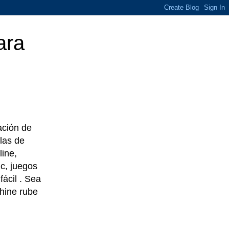
ara
eación de
las de
line,
c, juegos
ácil . Sea
chine rube