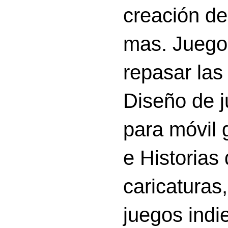
creación d
mas. Juego
repasar las 
Diseño de 
para móvil g
e Historias
caricatura
juegos indi