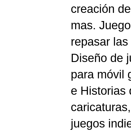
creación d
mas. Juego
repasar las 
Diseño de 
para móvil g
e Historias
caricatura
juegos indi