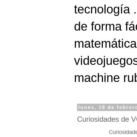
tecnología 
de forma fá
matemáticas
videojuegos
machine ru
lunes, 18 de febrer
Curiosidades de
Curiosida