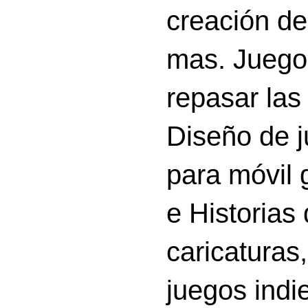
creación d
mas. Juego
repasar las 
Diseño de 
para móvil g
e Historias
caricatura
juegos indi