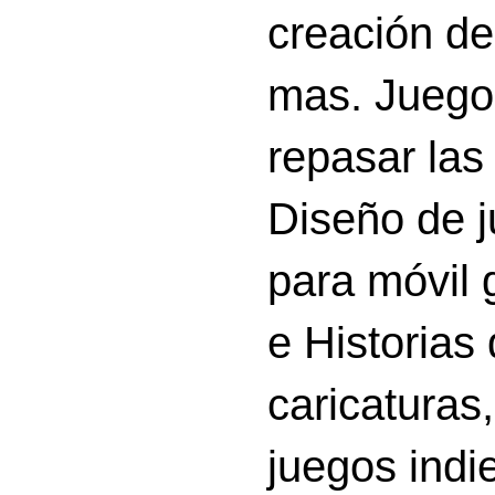
creación d
mas. Juego
repasar las 
Diseño de 
para móvil g
e Historias
caricatura
juegos indi