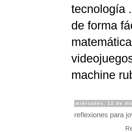
tecnología 
de forma fá
matemáticas
videojuegos
machine ru
miércoles, 12 de d
reflexiones para j
Re