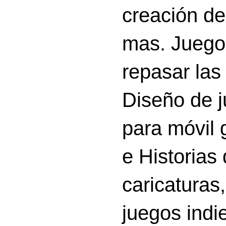
creación d
mas. Juego
repasar las 
Diseño de 
para móvil g
e Historias
caricatura
juegos indi