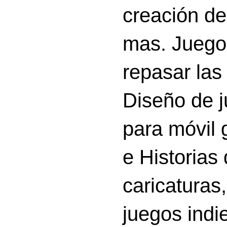
creación d
mas. Juego
repasar las 
Diseño de 
para móvil g
e Historias
caricatura
juegos indi