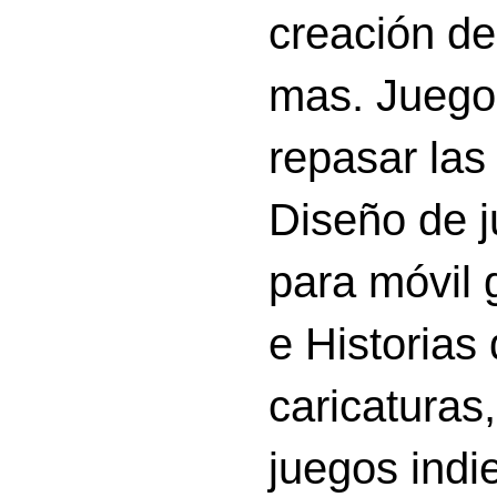
creación d
mas. Juego
repasar las 
Diseño de 
para móvil g
e Historias
caricatura
juegos indi