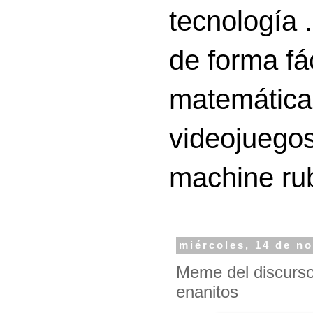
tecnología 
de forma fá
matemáticas
videojuegos
machine ru
miércoles, 14 de n
Meme del discurs
enanitos