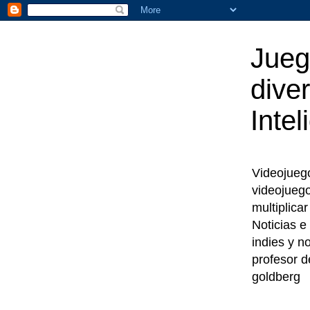
Jueg
diver
Intel
Videojuegos
videojueg
multiplica
Noticias e
indies y n
profesor d
goldberg