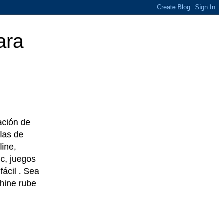
ara
eación de
las de
line,
c, juegos
ácil . Sea
chine rube