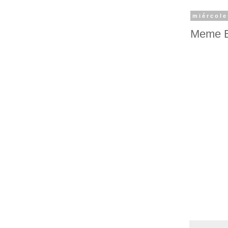
miércole
Meme Er