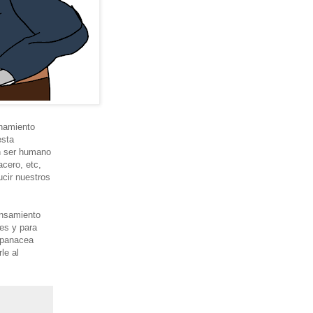
onamiento
esta
un ser humano
acero, etc,
ucir nuestros
ensamiento
res y para
 panacea
le al