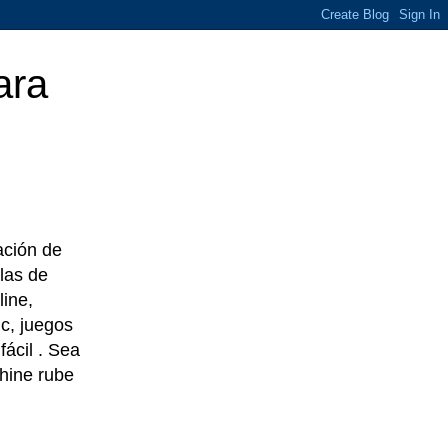
ara
eación de
las de
line,
c, juegos
ácil . Sea
chine rube