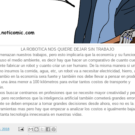
LA ROBOTICA NOS QUIERE DEJAR SIN TRABAJO
menazan nuestros trabajos, pero esto implicaría que la economía y su funci
luso el medio ambiente, es decir hay que hacer un comparativo de cuanto cu
te fabricar un robot y cuanto criar un ser humano. De la misma manera si 
o insumos la comida, agua, etc, un robot va a necesitar electricidad, hierro, 
ambio en la economía sera fuerte y también nos debe llevar a pensar en prod
 una área menor a 100 kilómetros para evitar tantos costos de transporte y
ón.
os buscar centrarnos en profesiones que se necesite mayor creatividad y p
o, pero recordemos que la inteligencia artificial también cometerá grandes erro
nte se deben empezar a tomar grandes decisiones desde ahora, eso no es la
ramientas mas pero hay que empezar a analizar los costos e igualmente bajar
anta tecnología innecesaria en nuestras vidas.
6, 2018