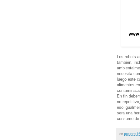
Los robots a
también, inc
ambientalmen
necesita com
luego este c
alimentos en
contaminaci
En fin debem
no repetitiv
eso igualme
sera una her
consumo de t
on
octubre 1