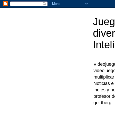
Jueg
diver
Intel
Videojuegos
videojueg
multiplica
Noticias e
indies y n
profesor d
goldberg