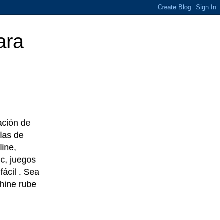
ara
eación de
las de
line,
c, juegos
ácil . Sea
chine rube