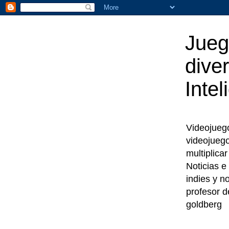
Jueg
diver
Intel
Videojuegos
videojueg
multiplica
Noticias e
indies y n
profesor d
goldberg