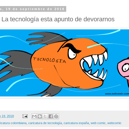
s, 19 de septiembre de 2018
La tecnología esta apunto de devorarnos
e 19, 2018
ricatura colombiana
,
caricatura de tecnología
,
caricatura españa
,
web comic
,
webcomic