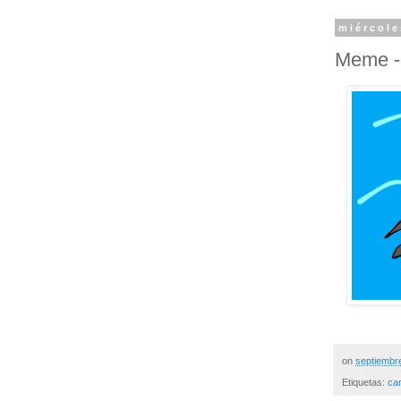
miércole
Meme - 
on
septiembr
Etiquetas:
ca