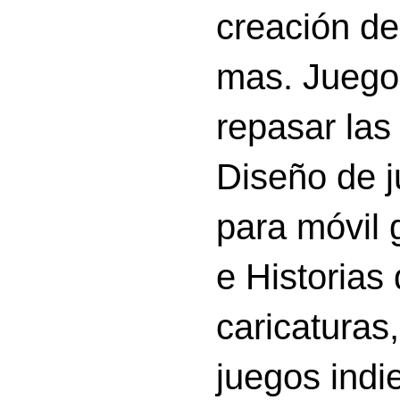
creación d
mas. Juego
repasar las 
Diseño de 
para móvil g
e Historias
caricatura
juegos indi