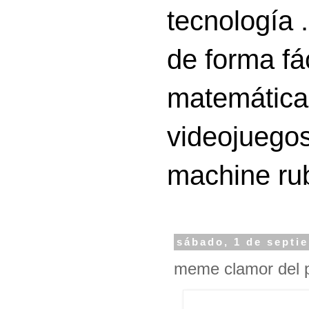
tecnología 
de forma fá
matemáticas
videojuegos
machine ru
sábado, 1 de septi
meme clamor del p