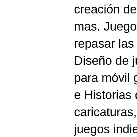
creación d
mas. Juego
repasar las 
Diseño de 
para móvil g
e Historias
caricatura
juegos indi