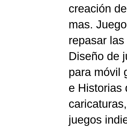
creación d
mas. Juego
repasar las 
Diseño de 
para móvil g
e Historias
caricatura
juegos indi