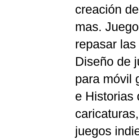
creación d
mas. Juego
repasar las 
Diseño de 
para móvil g
e Historias
caricatura
juegos indi