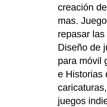
creación d
mas. Juego
repasar las 
Diseño de 
para móvil g
e Historias
caricatura
juegos indi