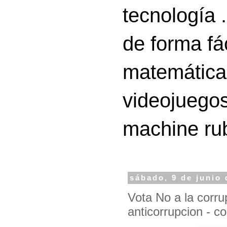
tecnología 
de forma fá
matemáticas
videojuegos
machine ru
sábado, 9 de junio 
Vota No a la corru
anticorrupcion - c