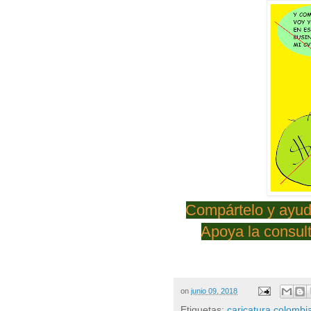
Compártelo y ayud
Apoya la consult
on
junio 09, 2018
Etiquetas:
caricatura colombi