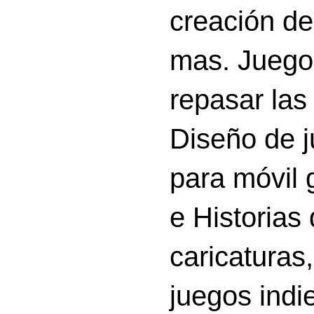
creación d
mas. Juego
repasar las 
Diseño de 
para móvil g
e Historias
caricatura
juegos indi