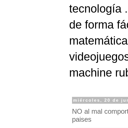
tecnología 
de forma fá
matemáticas
videojuegos
machine ru
miércoles, 20 de ju
NO al mal comport
paises