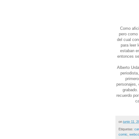
Como afici
pero como d
del cual con
para leer 
estaban en
entonces se 
Alberto Urda
periodista
primero
personajes, 
grabado. 
recuerdo por
ca
on
junio 11, 
Etiquetas:
ca
comic
,
webco