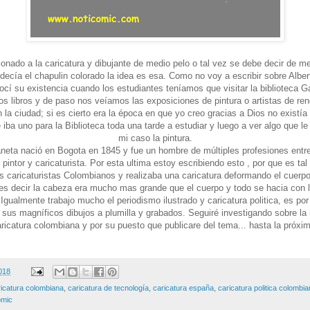
onado a la caricatura y dibujante de medio pelo o tal vez se debe decir de me
ecía el chapulin colorado la idea es esa. Como no voy a escribir sobre Albe
ocí su existencia cuando los estudiantes teníamos que visitar la biblioteca G
los libros y de paso nos veíamos las exposiciones de pintura o artistas de r
 la ciudad; si es cierto era la época en que yo creo gracias a Dios no existía e
iba uno para la Biblioteca toda una tarde a estudiar y luego a ver algo que le
mi caso la pintura.
neta nació en Bogota en 1845 y fue un hombre de múltiples profesiones entre
, pintor y caricaturista. Por esta ultima estoy escribiendo esto , por que es tal
s caricaturistas Colombianos y realizaba una caricatura deformando el cuerp
es decir la cabeza era mucho mas grande que el cuerpo y todo se hacia con l
Igualmente trabajo mucho el periodismo ilustrado y caricatura politica, es por 
 sus magníficos dibujos a plumilla y grabados. Seguiré investigando sobre la h
ricatura colombiana y por su puesto que publicare del tema... hasta la próxi
2018
ricatura colombiana
,
caricatura de tecnología
,
caricatura españa
,
caricatura politica colombi
mic