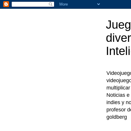
Jueg
diver
Intel
Videojuegos
videojueg
multiplica
Noticias e
indies y n
profesor d
goldberg