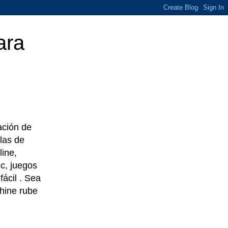
ara
eación de
las de
line,
c, juegos
ácil . Sea
chine rube