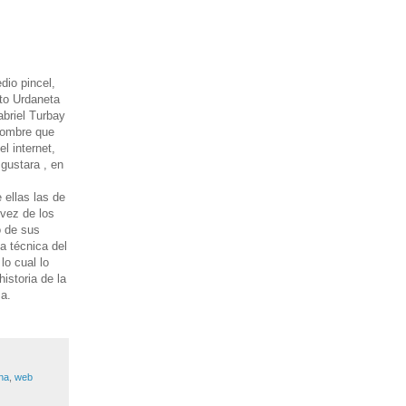
dio pincel,
rto Urdaneta
abriel Turbay
enombre que
l internet,
 gustara , en
 ellas las de
 vez de los
o de sus
a técnica del
lo cual lo
istoria de la
ma.
ana
,
web