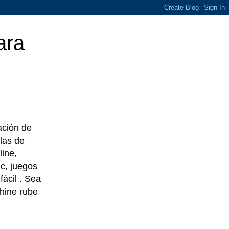
ara
eación de
las de
line,
c, juegos
ácil . Sea
chine rube