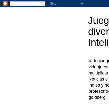
Jueg
diver
Intel
Videojuegos
videojueg
multiplica
Noticias e
indies y n
profesor d
goldberg