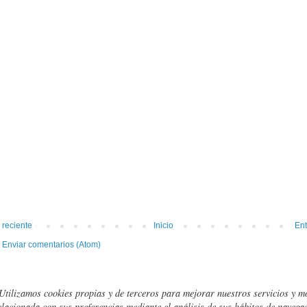
 reciente
Inicio
Ent
:
Enviar comentarios (Atom)
Utilizamos cookies propias y de terceros para mejorar nuestros servicios y m
elacionada con sus preferencias mediante el análisis de sus hábitos de navegac