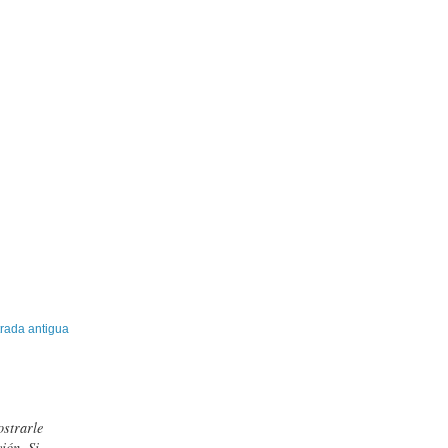
rada antigua
ostrarle
ión. Si