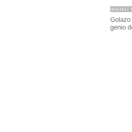
martes, 
Golazo 
genio de