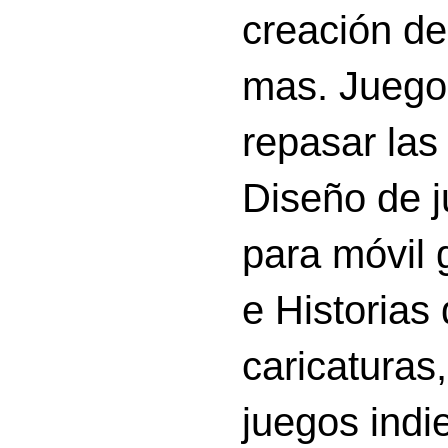
creación d
mas. Juego
repasar las 
Diseño de 
para móvil g
e Historias
caricatura
juegos indi