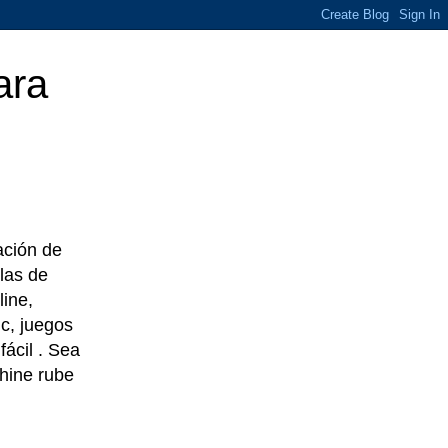
ara
eación de
las de
line,
c, juegos
ácil . Sea
chine rube