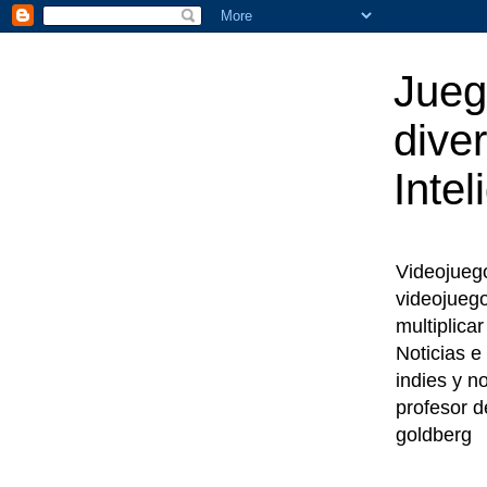
Jueg
diver
Intel
Videojuegos
videojueg
multiplica
Noticias e
indies y n
profesor d
goldberg