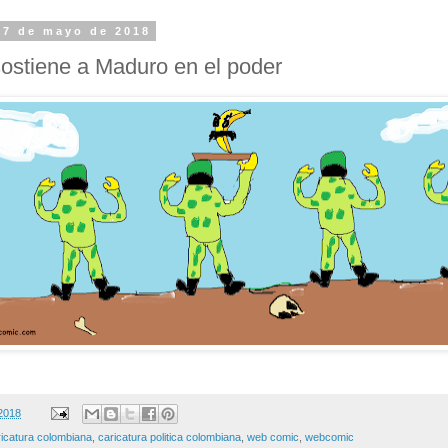
17 de mayo de 2018
ostiene a Maduro en el poder
2018
ricatura colombiana
,
caricatura politica colombiana
,
web comic
,
webcomic