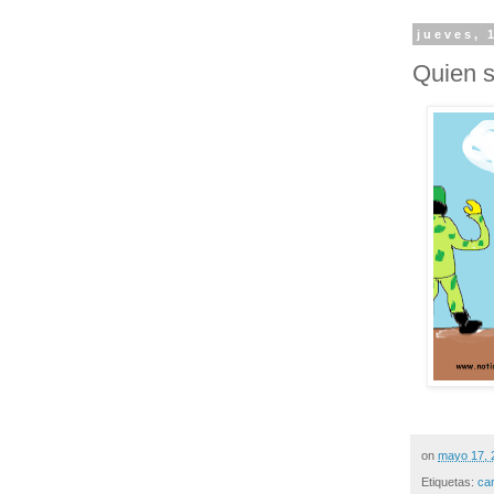
jueves, 
Quien s
on
mayo 17, 
Etiquetas:
ca