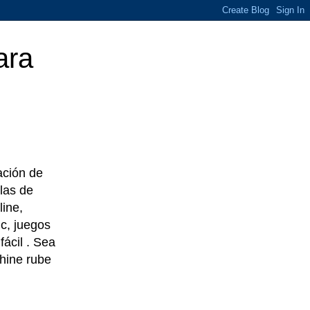
ara
eación de
las de
line,
c, juegos
ácil . Sea
chine rube