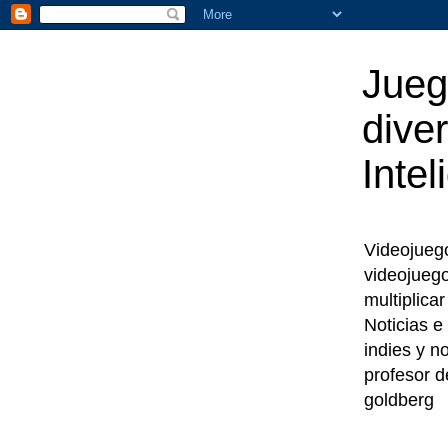
Jueg
diver
Intel
Videojuegos
videojueg
multiplica
Noticias e
indies y n
profesor d
goldberg