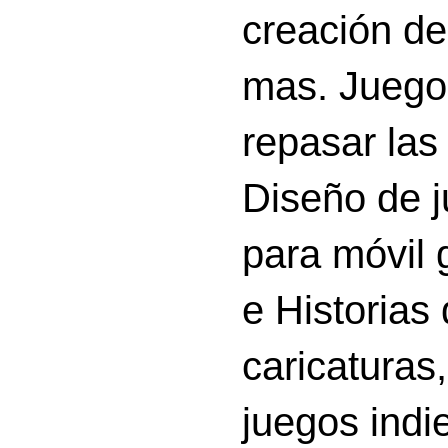
creación d
mas. Juego
repasar las 
Diseño de 
para móvil g
e Historias
caricatura
juegos indi