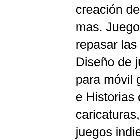
creación d
mas. Juego
repasar las 
Diseño de 
para móvil g
e Historias
caricatura
juegos indi