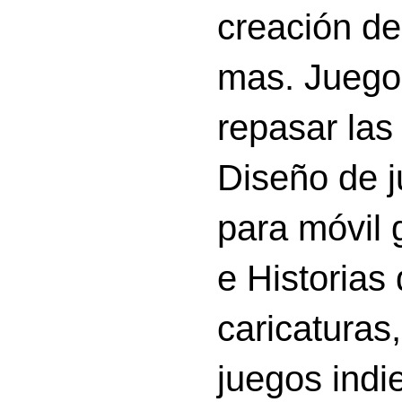
creación d
mas. Juego
repasar las 
Diseño de 
para móvil g
e Historias
caricatura
juegos indi