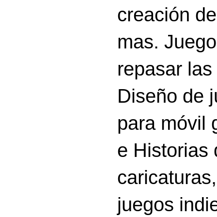
creación d
mas. Juego
repasar las 
Diseño de 
para móvil g
e Historias
caricatura
juegos indi