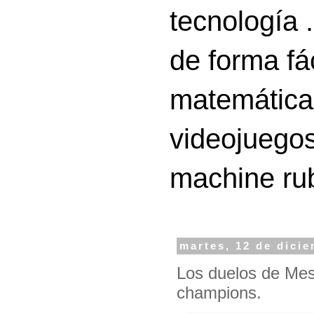
tecnología 
de forma fá
matemáticas
videojuegos
machine ru
martes, 12 de dici
Los duelos de Mess
champions.