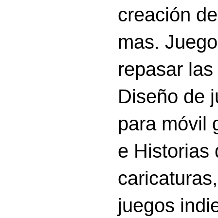
creación d
mas. Juego
repasar las 
Diseño de 
para móvil g
e Historias
caricatura
juegos indi