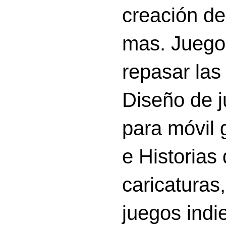
creación d
mas. Juego
repasar las 
Diseño de 
para móvil g
e Historias
caricatura
juegos indi