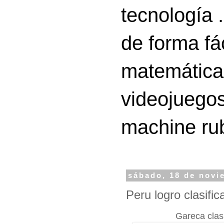
tecnología 
de forma fá
matemáticas
videojuegos
machine ru
sábado, 18 de novi
Peru logro clasific
Gareca clas