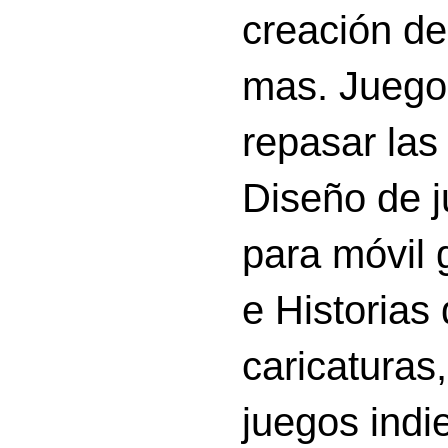
creación d
mas. Juego
repasar las 
Diseño de 
para móvil g
e Historias
caricatura
juegos indi