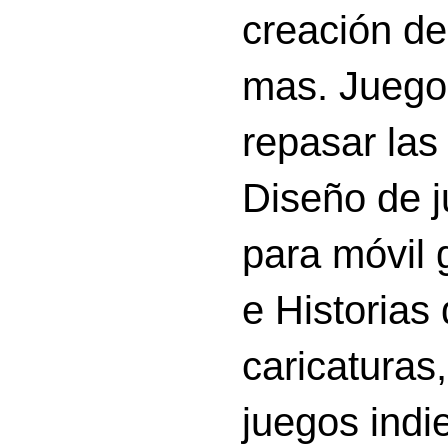
creación d
mas. Juego
repasar las 
Diseño de 
para móvil g
e Historias
caricatura
juegos indi