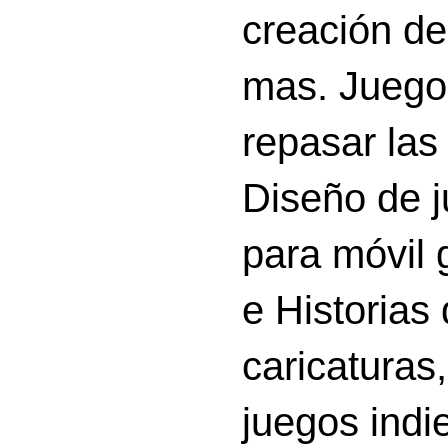
creación d
mas. Juego
repasar las 
Diseño de 
para móvil g
e Historias
caricatura
juegos indi