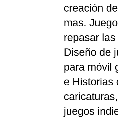
creación d
mas. Juego
repasar las 
Diseño de 
para móvil g
e Historias
caricatura
juegos indi