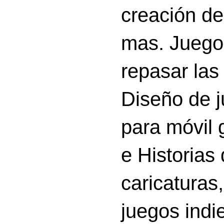
creación d
mas. Juego
repasar las 
Diseño de 
para móvil g
e Historias
caricatura
juegos indi