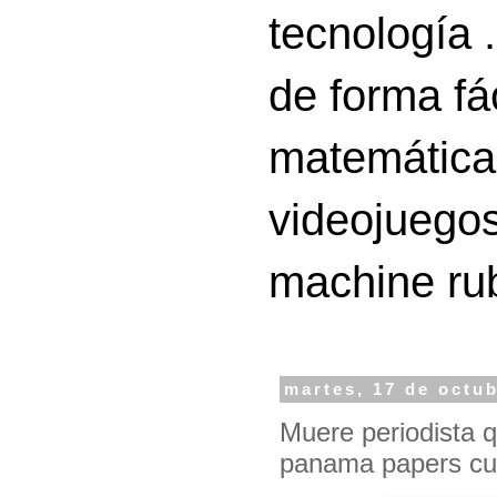
tecnología 
de forma fá
matemáticas
videojuegos
machine ru
martes, 17 de octu
Muere periodista q
panama papers cua