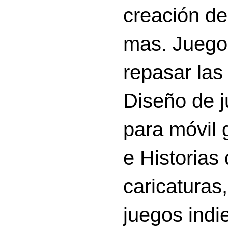
creación d
mas. Juego
repasar las 
Diseño de 
para móvil g
e Historias
caricatura
juegos indi