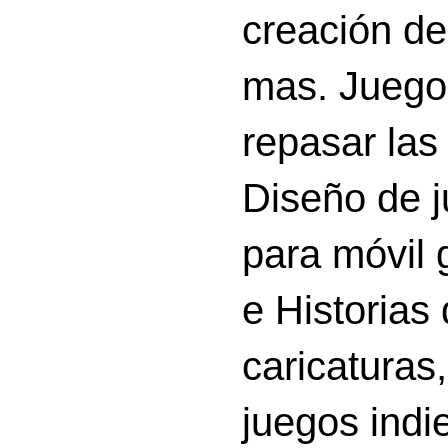
creación d
mas. Juego
repasar las 
Diseño de 
para móvil g
e Historias
caricatura
juegos indi