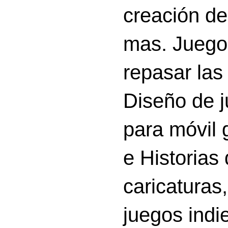
creación d
mas. Juego
repasar las 
Diseño de 
para móvil g
e Historias
caricatura
juegos indi