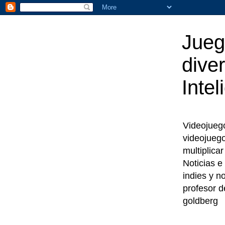
Jueg
diver
Intel
Videojuegos
videojueg
multiplica
Noticias e
indies y n
profesor d
goldberg