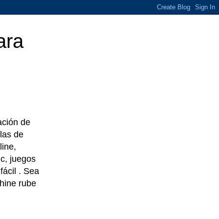
ara
eación de
las de
line,
c, juegos
ácil . Sea
chine rube