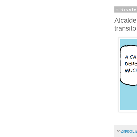
miércole
Alcalde
transito
on
octubre 0