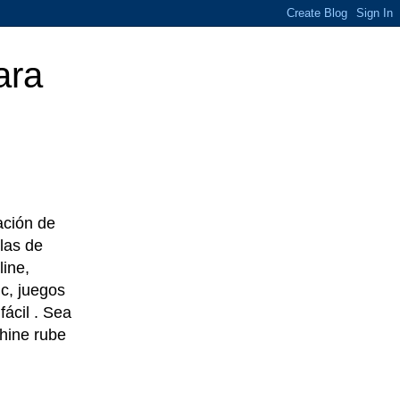
ara
eación de
las de
line,
c, juegos
ácil . Sea
chine rube