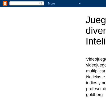
Jueg
diver
Intel
Videojuegos
videojueg
multiplica
Noticias e
indies y n
profesor d
goldberg