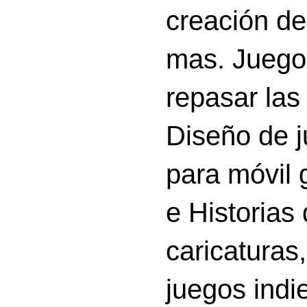
creación d
mas. Juego
repasar las 
Diseño de 
para móvil g
e Historias
caricatura
juegos indi