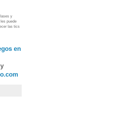
clases y
 les puede
ecer las tics
egos en
 y
go.com