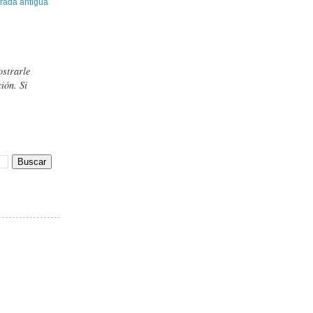
rada antigua
ostrarle
ión. Si