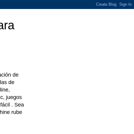
ara
eación de
las de
line,
c, juegos
ácil . Sea
chine rube