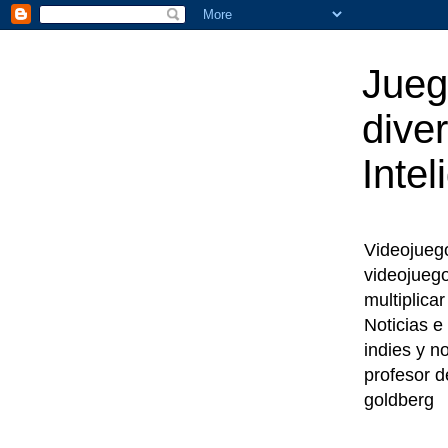
Jueg
diver
Intel
Videojuegos
videojueg
multiplica
Noticias e
indies y n
profesor d
goldberg