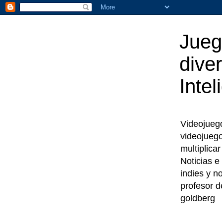
Jueg
diver
Intel
Videojuegos
videojueg
multiplica
Noticias e
indies y n
profesor d
goldberg