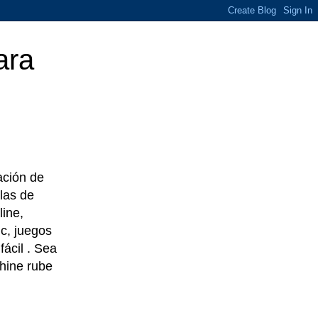
ara
eación de
las de
line,
c, juegos
ácil . Sea
chine rube