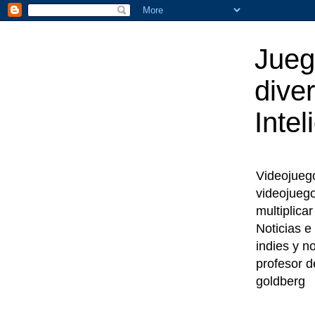
Jueg
diver
Intel
Videojuegos
videojueg
multiplica
Noticias e
indies y n
profesor d
goldberg