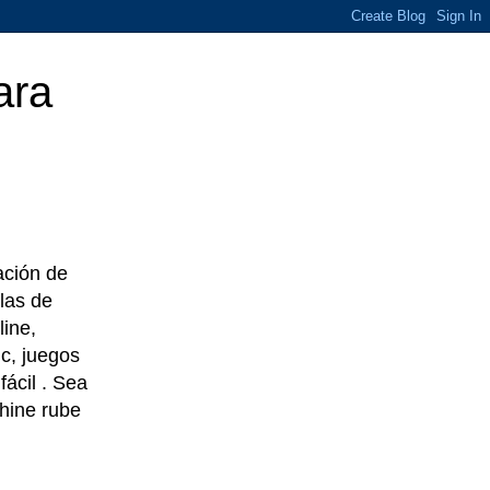
ara
eación de
las de
line,
c, juegos
ácil . Sea
chine rube