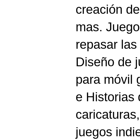
creación d
mas. Juego
repasar las 
Diseño de 
para móvil g
e Historias
caricatura
juegos indi