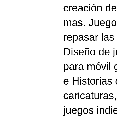
creación d
mas. Juego
repasar las 
Diseño de 
para móvil g
e Historias
caricatura
juegos indi