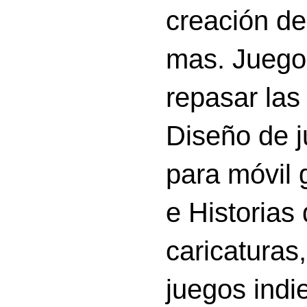
creación d
mas. Juego
repasar las 
Diseño de 
para móvil g
e Historias
caricatura
juegos indi